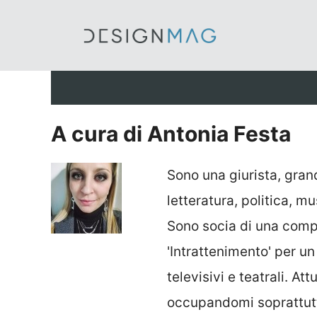
Vai
al
contenuto
A cura di Antonia Festa
Sono una giurista, gra
letteratura, politica, mu
Sono socia di una compa
'Intrattenimento' per un
televisivi e teatrali. A
occupandomi soprattutt