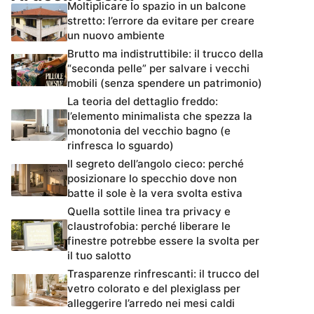
Moltiplicare lo spazio in un balcone
stretto: l’errore da evitare per creare
un nuovo ambiente
Brutto ma indistruttibile: il trucco della
“seconda pelle” per salvare i vecchi
mobili (senza spendere un patrimonio)
La teoria del dettaglio freddo:
l’elemento minimalista che spezza la
monotonia del vecchio bagno (e
rinfresca lo sguardo)
Il segreto dell’angolo cieco: perché
posizionare lo specchio dove non
batte il sole è la vera svolta estiva
Quella sottile linea tra privacy e
claustrofobia: perché liberare le
finestre potrebbe essere la svolta per
il tuo salotto
Trasparenze rinfrescanti: il trucco del
vetro colorato e del plexiglass per
alleggerire l’arredo nei mesi caldi