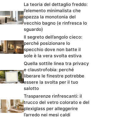
La teoria del dettaglio freddo:
l’elemento minimalista che
spezza la monotonia del
vecchio bagno (e rinfresca lo
sguardo)
Il segreto dell’angolo cieco:
perché posizionare lo
specchio dove non batte il
sole è la vera svolta estiva
Quella sottile linea tra privacy
e claustrofobia: perché
liberare le finestre potrebbe
essere la svolta per il tuo
salotto
Trasparenze rinfrescanti: il
trucco del vetro colorato e del
plexiglass per alleggerire
l’arredo nei mesi caldi