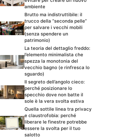
evitare per creare un nuovo
ambiente
Brutto ma indistruttibile: il
trucco della “seconda pelle”
per salvare i vecchi mobili
(senza spendere un
patrimonio)
La teoria del dettaglio freddo:
l’elemento minimalista che
spezza la monotonia del
vecchio bagno (e rinfresca lo
sguardo)
Il segreto dell’angolo cieco:
perché posizionare lo
specchio dove non batte il
sole è la vera svolta estiva
Quella sottile linea tra privacy
e claustrofobia: perché
liberare le finestre potrebbe
essere la svolta per il tuo
salotto