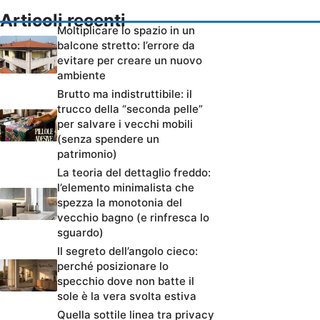
Articoli recenti
Moltiplicare lo spazio in un
balcone stretto: l’errore da
evitare per creare un nuovo
ambiente
Brutto ma indistruttibile: il
trucco della “seconda pelle”
per salvare i vecchi mobili
(senza spendere un
patrimonio)
La teoria del dettaglio freddo:
l’elemento minimalista che
spezza la monotonia del
vecchio bagno (e rinfresca lo
sguardo)
Il segreto dell’angolo cieco:
perché posizionare lo
specchio dove non batte il
sole è la vera svolta estiva
Quella sottile linea tra privacy