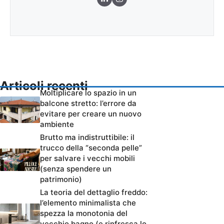
Articoli recenti
Moltiplicare lo spazio in un
balcone stretto: l’errore da
evitare per creare un nuovo
ambiente
Brutto ma indistruttibile: il
trucco della “seconda pelle”
per salvare i vecchi mobili
(senza spendere un
patrimonio)
La teoria del dettaglio freddo:
l’elemento minimalista che
spezza la monotonia del
vecchio bagno (e rinfresca lo