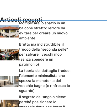
Articoli recenti
Moltiplicare lo spazio in un
balcone stretto: l’errore da
evitare per creare un nuovo
ambiente
Brutto ma indistruttibile: il
trucco della “seconda pelle”
per salvare i vecchi mobili
(senza spendere un
patrimonio)
La teoria del dettaglio freddo:
l’elemento minimalista che
spezza la monotonia del
vecchio bagno (e rinfresca lo
sguardo)
Il segreto dell’angolo cieco:
perché posizionare lo
specchio dove non batte il