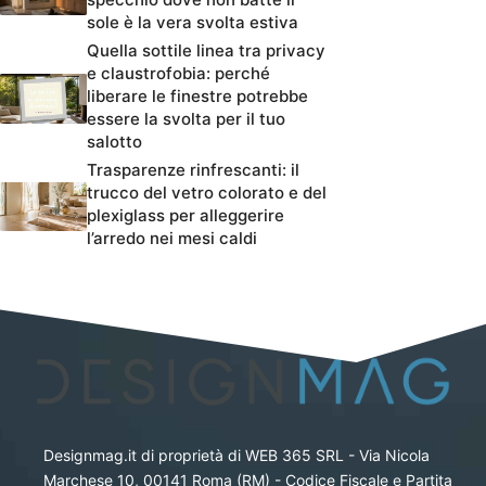
sole è la vera svolta estiva
Quella sottile linea tra privacy
e claustrofobia: perché
liberare le finestre potrebbe
essere la svolta per il tuo
salotto
Trasparenze rinfrescanti: il
trucco del vetro colorato e del
plexiglass per alleggerire
l’arredo nei mesi caldi
Designmag.it di proprietà di WEB 365 SRL - Via Nicola
Marchese 10, 00141 Roma (RM) - Codice Fiscale e Partita