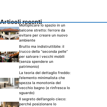
Articoli recenti
Moltiplicare lo spazio in un
balcone stretto: l’errore da
evitare per creare un nuovo
ambiente
Brutto ma indistruttibile: il
trucco della “seconda pelle”
per salvare i vecchi mobili
(senza spendere un
patrimonio)
La teoria del dettaglio freddo:
l’elemento minimalista che
spezza la monotonia del
vecchio bagno (e rinfresca lo
sguardo)
Il segreto dell’angolo cieco:
perché posizionare lo