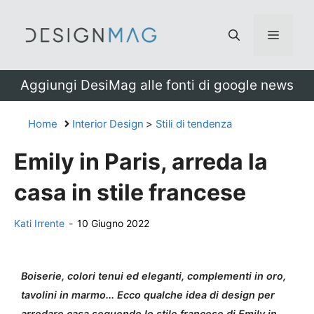
Vai
al
Menu
contenuto
Aggiungi DesiMag alle fonti di google news
Home
Interior Design
>
Stili di tendenza
Emily in Paris, arreda la
casa in stile francese
Kati Irrente
-
10 Giugno 2022
Boiserie, colori tenui ed eleganti, complementi in oro,
tavolini in marmo... Ecco qualche idea di design per
arredare casa seguendo lo stile francese di Emily in