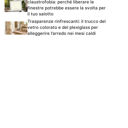
claustrofobia: perché liberare le
finestre potrebbe essere la svolta per
il tuo salotto
Trasparenze rinfrescanti: il trucco del
vetro colorato e del plexiglass per
alleggerire l’arredo nei mesi caldi