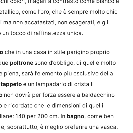
hi colori, magari a contrasto come bianco e
tallico, come l’oro, che è sempre molto chic
i ma non accatastati, non esagerati, e gli
o un tocco di raffinatezza unica.
do
che in una casa in stile parigino proprio
 due
poltrone
sono d’obbligo, di quelle molto
 e piena, sarà l’elemento più esclusivo della
e
tappeto
e un lampadario di cristalli
to
non dovrà per forza essere a baldacchino
o e ricordate che le dimensioni di quelli
aliane: 140 per 200 cm. In
bagno
, come ben
e, soprattutto, è meglio preferire una vasca,