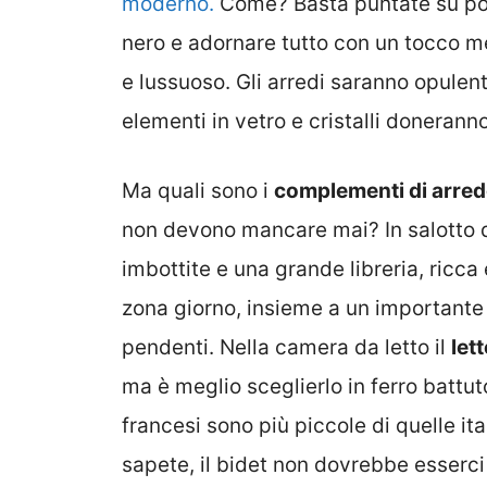
moderno.
Come? Basta puntate su poc
nero e adornare tutto con un tocco me
e lussuoso. Gli arredi saranno opulent
elementi in vetro e cristalli donerann
Ma quali sono i
complementi di arre
non devono mancare mai? In salotto
imbottite e una grande libreria, ricca
zona giorno, insieme a un important
pendenti. Nella camera da letto il
let
ma è meglio sceglierlo in ferro battut
francesi sono più piccole di quelle it
sapete, il bidet non dovrebbe esserci 