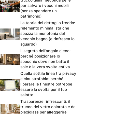
trucco della “seconda pelle”
per salvare i vecchi mobili
(senza spendere un
patrimonio)
La teoria del dettaglio freddo:
l’elemento minimalista che
spezza la monotonia del
vecchio bagno (e rinfresca lo
sguardo)
Il segreto dell’angolo cieco:
perché posizionare lo
specchio dove non batte il
sole è la vera svolta estiva
Quella sottile linea tra privacy
e claustrofobia: perché
liberare le finestre potrebbe
essere la svolta per il tuo
salotto
Trasparenze rinfrescanti: il
trucco del vetro colorato e del
plexiglass per alleggerire