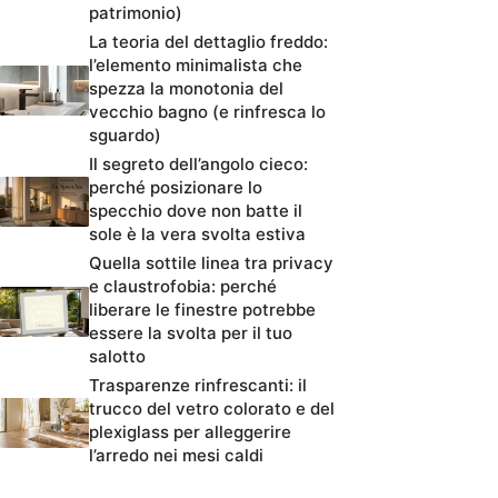
patrimonio)
La teoria del dettaglio freddo:
l’elemento minimalista che
spezza la monotonia del
vecchio bagno (e rinfresca lo
sguardo)
Il segreto dell’angolo cieco:
perché posizionare lo
specchio dove non batte il
sole è la vera svolta estiva
Quella sottile linea tra privacy
e claustrofobia: perché
liberare le finestre potrebbe
essere la svolta per il tuo
salotto
Trasparenze rinfrescanti: il
trucco del vetro colorato e del
plexiglass per alleggerire
l’arredo nei mesi caldi