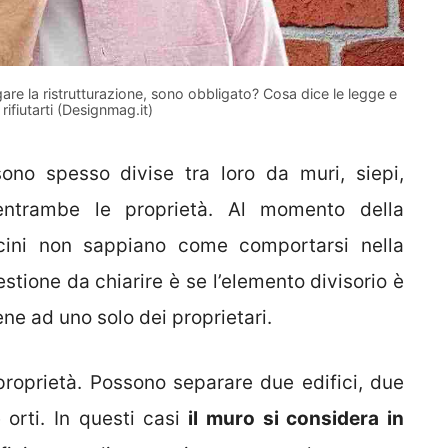
gare la ristrutturazione, sono obbligato? Cosa dice le legge e
ifiutarti (Designmag.it)
 sono spesso divise tra loro da muri, siepi,
entrambe le proprietà. Al momento della
cini non sappiano come comportarsi nella
stione da chiarire è se l’elemento divisorio è
e ad uno solo dei proprietari.
 proprietà. Possono separare due edifici, due
 orti. In questi casi
il muro si considera in