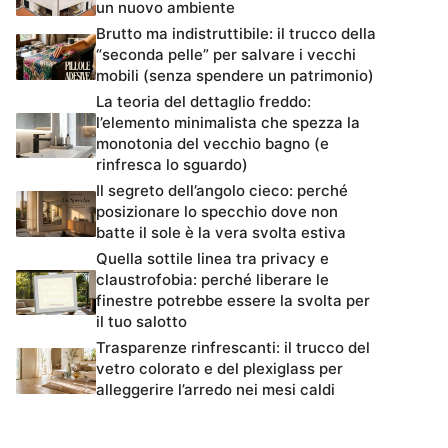
un nuovo ambiente
Brutto ma indistruttibile: il trucco della
“seconda pelle” per salvare i vecchi
mobili (senza spendere un patrimonio)
La teoria del dettaglio freddo:
l’elemento minimalista che spezza la
monotonia del vecchio bagno (e
rinfresca lo sguardo)
Il segreto dell’angolo cieco: perché
posizionare lo specchio dove non
batte il sole è la vera svolta estiva
Quella sottile linea tra privacy e
claustrofobia: perché liberare le
finestre potrebbe essere la svolta per
il tuo salotto
Trasparenze rinfrescanti: il trucco del
vetro colorato e del plexiglass per
alleggerire l’arredo nei mesi caldi