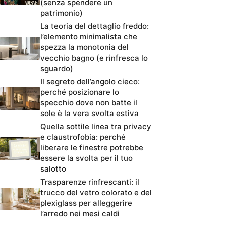
(senza spendere un
patrimonio)
La teoria del dettaglio freddo:
l’elemento minimalista che
spezza la monotonia del
vecchio bagno (e rinfresca lo
sguardo)
Il segreto dell’angolo cieco:
perché posizionare lo
specchio dove non batte il
sole è la vera svolta estiva
Quella sottile linea tra privacy
e claustrofobia: perché
liberare le finestre potrebbe
essere la svolta per il tuo
salotto
Trasparenze rinfrescanti: il
trucco del vetro colorato e del
plexiglass per alleggerire
l’arredo nei mesi caldi