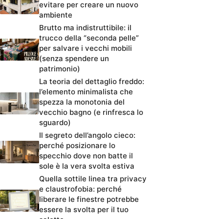
evitare per creare un nuovo
ambiente
Brutto ma indistruttibile: il
trucco della “seconda pelle”
per salvare i vecchi mobili
(senza spendere un
patrimonio)
La teoria del dettaglio freddo:
l’elemento minimalista che
spezza la monotonia del
vecchio bagno (e rinfresca lo
sguardo)
Il segreto dell’angolo cieco:
perché posizionare lo
specchio dove non batte il
sole è la vera svolta estiva
Quella sottile linea tra privacy
e claustrofobia: perché
liberare le finestre potrebbe
essere la svolta per il tuo