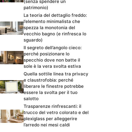
(senza spendere un
patrimonio)
La teoria del dettaglio freddo:
l’elemento minimalista che
spezza la monotonia del
vecchio bagno (e rinfresca lo
sguardo)
Il segreto dell’angolo cieco:
perché posizionare lo
specchio dove non batte il
sole è la vera svolta estiva
Quella sottile linea tra privacy
e claustrofobia: perché
liberare le finestre potrebbe
essere la svolta per il tuo
salotto
Trasparenze rinfrescanti: il
trucco del vetro colorato e del
plexiglass per alleggerire
l’arredo nei mesi caldi