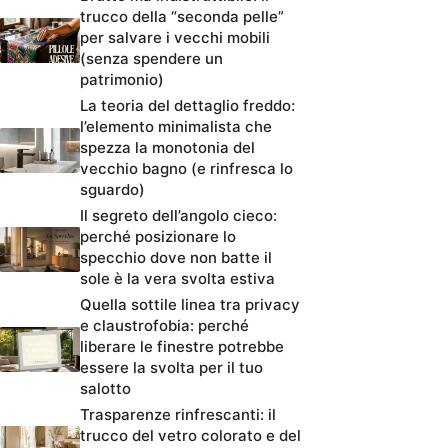
trucco della “seconda pelle”
per salvare i vecchi mobili
(senza spendere un
patrimonio)
La teoria del dettaglio freddo:
l’elemento minimalista che
spezza la monotonia del
vecchio bagno (e rinfresca lo
sguardo)
Il segreto dell’angolo cieco:
perché posizionare lo
specchio dove non batte il
sole è la vera svolta estiva
Quella sottile linea tra privacy
e claustrofobia: perché
liberare le finestre potrebbe
essere la svolta per il tuo
salotto
Trasparenze rinfrescanti: il
trucco del vetro colorato e del