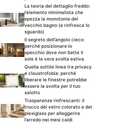
La teoria del dettaglio freddo:
l’elemento minimalista che
spezza la monotonia del
vecchio bagno (e rinfresca lo
sguardo)
Il segreto dell’angolo cieco:
perché posizionare lo
specchio dove non batte il
sole è la vera svolta estiva
Quella sottile linea tra privacy
e claustrofobia: perché
liberare le finestre potrebbe
essere la svolta per il tuo
salotto
Trasparenze rinfrescanti: il
trucco del vetro colorato e del
plexiglass per alleggerire
l’arredo nei mesi caldi