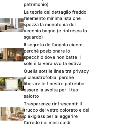
patrimonio)
La teoria del dettaglio freddo:
l’elemento minimalista che
spezza la monotonia del
vecchio bagno (e rinfresca lo
sguardo)
Il segreto dell’angolo cieco:
perché posizionare lo
specchio dove non batte il
sole è la vera svolta estiva
Quella sottile linea tra privacy
e claustrofobia: perché
liberare le finestre potrebbe
essere la svolta per il tuo
salotto
Trasparenze rinfrescanti: il
trucco del vetro colorato e del
plexiglass per alleggerire
l’arredo nei mesi caldi