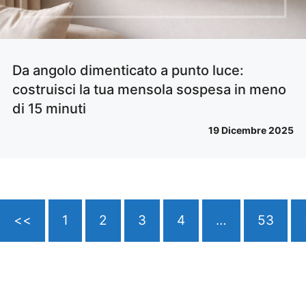
Da angolo dimenticato a punto luce:
costruisci la tua mensola sospesa in meno
di 15 minuti
19 Dicembre 2025
<<
1
2
3
4
…
53