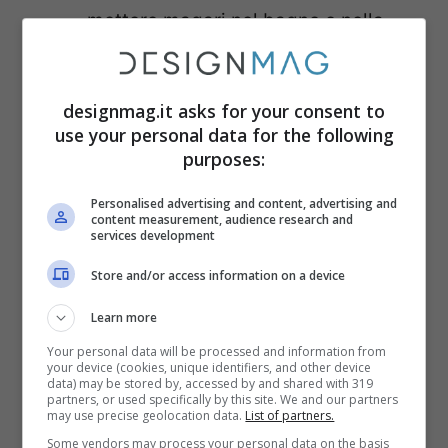
mettere magari nel bagno o nella
cucina;
Tappeti: nulla di meglio che
designmag.it asks for your consent to
realizzare dei piccoli tappeti da
use your personal data for the following
poter mettere in ogni ambiente di
purposes:
casa;
Personalised advertising and content, advertising and
Tovagliette per la colazione
: basterà
content measurement, audience research and
services development
tagliare le tende per ottenere subito
delle comode tovagliette per la
Store and/or access information on a device
prima colazione e non solo;
Learn more
Sacchetti per armadi e cassetti
:
Your personal data will be processed and information from
your device (cookies, unique identifiers, and other device
dopo aver tagliato i lembi di stoffa si
data) may be stored by, accessed by and shared with 319
partners, or used specifically by this site. We and our partners
dovranno cucire per creare dei
may use precise geolocation data.
List of partners.
piccoli sacchettini profumati da
Some vendors may process your personal data on the basis