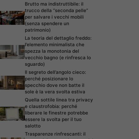
Brutto ma indistruttibile: il
trucco della “seconda pelle”
per salvare i vecchi mobili
(senza spendere un
patrimonio)
La teoria del dettaglio freddo:
l’elemento minimalista che
spezza la monotonia del
vecchio bagno (e rinfresca lo
sguardo)
Il segreto dell’angolo cieco:
perché posizionare lo
specchio dove non batte il
sole è la vera svolta estiva
Quella sottile linea tra privacy
e claustrofobia: perché
liberare le finestre potrebbe
essere la svolta per il tuo
salotto
Trasparenze rinfrescanti: il