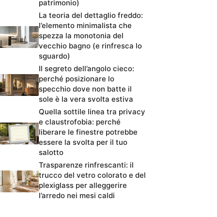
patrimonio)
La teoria del dettaglio freddo:
l’elemento minimalista che
spezza la monotonia del
vecchio bagno (e rinfresca lo
sguardo)
Il segreto dell’angolo cieco:
perché posizionare lo
specchio dove non batte il
sole è la vera svolta estiva
Quella sottile linea tra privacy
e claustrofobia: perché
liberare le finestre potrebbe
essere la svolta per il tuo
salotto
Trasparenze rinfrescanti: il
trucco del vetro colorato e del
plexiglass per alleggerire
l’arredo nei mesi caldi