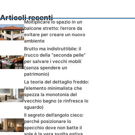
Articoli recenti
Moltiplicare lo spazio in un
balcone stretto: l’errore da
evitare per creare un nuovo
ambiente
Brutto ma indistruttibile: il
trucco della “seconda pelle”
per salvare i vecchi mobili
(senza spendere un
patrimonio)
La teoria del dettaglio freddo:
l’elemento minimalista che
spezza la monotonia del
vecchio bagno (e rinfresca lo
sguardo)
Il segreto dell’angolo cieco:
perché posizionare lo
specchio dove non batte il
sole è la vera svolta estiva