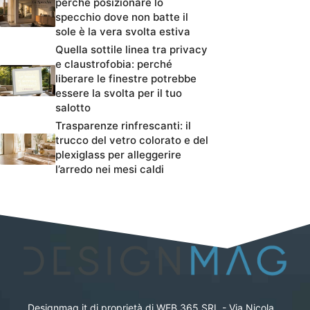
perché posizionare lo
specchio dove non batte il
sole è la vera svolta estiva
Quella sottile linea tra privacy
e claustrofobia: perché
liberare le finestre potrebbe
essere la svolta per il tuo
salotto
Trasparenze rinfrescanti: il
trucco del vetro colorato e del
plexiglass per alleggerire
l’arredo nei mesi caldi
Designmag.it di proprietà di WEB 365 SRL - Via Nicola