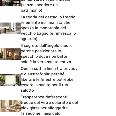
(senza spendere un
patrimonio)
La teoria del dettaglio freddo:
l’elemento minimalista che
spezza la monotonia del
vecchio bagno (e rinfresca lo
sguardo)
Il segreto dell’angolo cieco:
perché posizionare lo
specchio dove non batte il
sole è la vera svolta estiva
Quella sottile linea tra privacy
e claustrofobia: perché
liberare le finestre potrebbe
essere la svolta per il tuo
salotto
Trasparenze rinfrescanti: il
trucco del vetro colorato e del
plexiglass per alleggerire
l’arredo nei mesi caldi