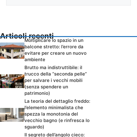
Articoli recenti
Moltiplicare lo spazio in un
balcone stretto: l’errore da
evitare per creare un nuovo
ambiente
Brutto ma indistruttibile: il
trucco della “seconda pelle”
per salvare i vecchi mobili
(senza spendere un
patrimonio)
La teoria del dettaglio freddo:
l’elemento minimalista che
spezza la monotonia del
vecchio bagno (e rinfresca lo
sguardo)
Il segreto dell’angolo cieco: