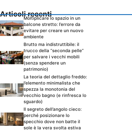
Articoli recenti
Moltiplicare lo spazio in un
balcone stretto: l’errore da
evitare per creare un nuovo
ambiente
Brutto ma indistruttibile: il
trucco della “seconda pelle”
per salvare i vecchi mobili
(senza spendere un
patrimonio)
La teoria del dettaglio freddo:
l’elemento minimalista che
spezza la monotonia del
vecchio bagno (e rinfresca lo
sguardo)
Il segreto dell’angolo cieco:
perché posizionare lo
specchio dove non batte il
sole è la vera svolta estiva