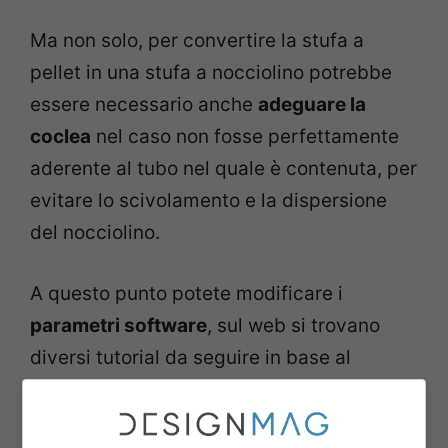
Ma non solo, per convertire la stufa a
pellet in una stufa a nocciolino potrebbe
essere necessario anche
adeguare la
coclea
nel caso non fosse perfettamente
aderente al tubo nel quale è contenuta, per
evitare lo scivolamento e la dispersione
del nocciolino.
A questo punto potete modificare i
parametri software
, sul web si trovano
diversi tutorial da seguire in base al
modello e marca di stufa. Ma il nostro
consiglio è affidare il lavoro ad un tecnico