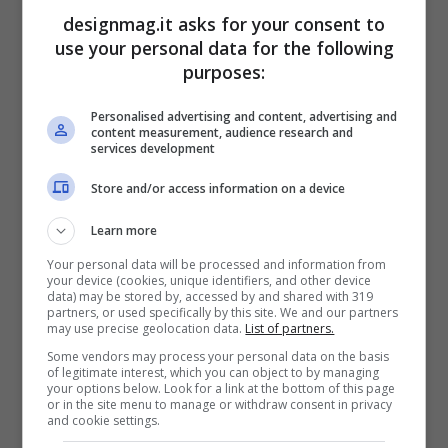
specializzato perché occorre effettuare un
designmag.it asks for your consent to
nuovo
settaggio dell’impianto
cioè
use your personal data for the following
controllare portata dell’aria e del
purposes:
combustibile, tiraggio, scarico fumi, ecc.
Personalised advertising and content, advertising and
content measurement, audience research and
services development
Quanto costa convertire una
Store and/or access information on a device
stufa a pellet a nocciolino?
Learn more
Your personal data will be processed and information from
your device (cookies, unique identifiers, and other device
data) may be stored by, accessed by and shared with 319
partners, or used specifically by this site. We and our partners
may use precise geolocation data.
List of partners.
Some vendors may process your personal data on the basis
of legitimate interest, which you can object to by managing
your options below. Look for a link at the bottom of this page
or in the site menu to manage or withdraw consent in privacy
and cookie settings.