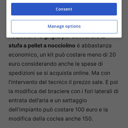
Consent
Tipi di pellet e nocciolino – designmag.it
Manage options
Acquistare la
griglia per convertire la
stufa a pellet a nocciolino
è abbastanza
economico, un kit può costare meno di 20
euro considerando anche le spese di
spedizioni se si acquista online. Ma con
l’intervento del tecnico il prezzo sale. E poi
la modifica del braciere con i fori laterali di
entrata dell’aria e un settaggio
dell’impianto può costare 100 euro e la
modifica della coclea anche 150.