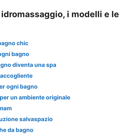
idromassaggio, i modelli e le
bagno chic
 ogni bagno
agno diventa una spa
 accogliente
per ogni bagno
per un ambiente originale
ammam
luzione salvaspazio
che da bagno