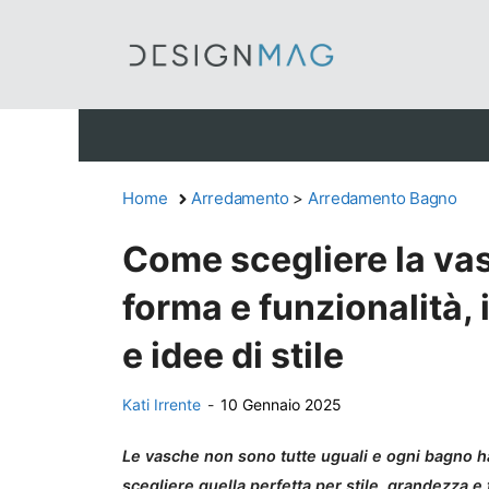
Vai
al
contenuto
Home
Arredamento
>
Arredamento Bagno
Come scegliere la vas
forma e funzionalità, i
e idee di stile
Kati Irrente
-
10 Gennaio 2025
Le vasche non sono tutte uguali e ogni bagno ha
scegliere quella perfetta per stile, grandezza e