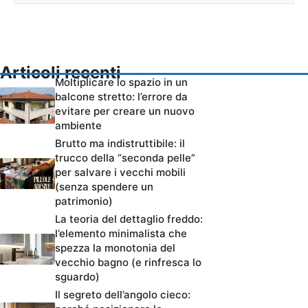
Articoli recenti
Moltiplicare lo spazio in un
balcone stretto: l’errore da
evitare per creare un nuovo
ambiente
Brutto ma indistruttibile: il
trucco della “seconda pelle”
per salvare i vecchi mobili
(senza spendere un
patrimonio)
La teoria del dettaglio freddo:
l’elemento minimalista che
spezza la monotonia del
vecchio bagno (e rinfresca lo
sguardo)
Il segreto dell’angolo cieco: