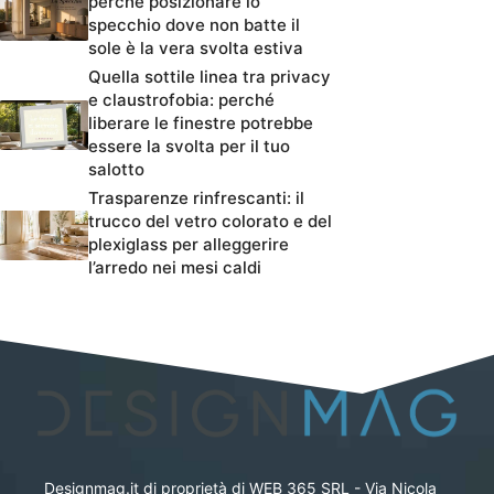
perché posizionare lo
specchio dove non batte il
sole è la vera svolta estiva
Quella sottile linea tra privacy
e claustrofobia: perché
liberare le finestre potrebbe
essere la svolta per il tuo
salotto
Trasparenze rinfrescanti: il
trucco del vetro colorato e del
plexiglass per alleggerire
l’arredo nei mesi caldi
Designmag.it di proprietà di WEB 365 SRL - Via Nicola