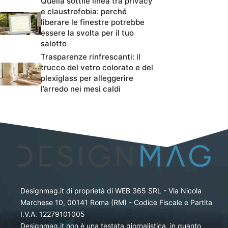
Quella sottile linea tra privacy
e claustrofobia: perché
liberare le finestre potrebbe
essere la svolta per il tuo
salotto
Trasparenze rinfrescanti: il
trucco del vetro colorato e del
plexiglass per alleggerire
l’arredo nei mesi caldi
Designmag.it di proprietà di WEB 365 SRL - Via Nicola
Marchese 10, 00141 Roma (RM) - Codice Fiscale e Partita
I.V.A. 12279101005
Designmag.it non è una testata giornalistica, in quanto