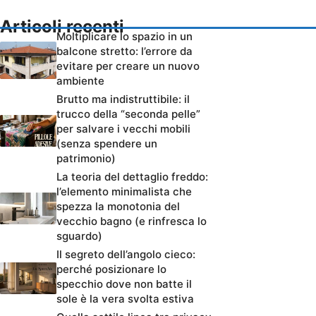
Articoli recenti
Moltiplicare lo spazio in un
balcone stretto: l’errore da
evitare per creare un nuovo
ambiente
Brutto ma indistruttibile: il
trucco della “seconda pelle”
per salvare i vecchi mobili
(senza spendere un
patrimonio)
La teoria del dettaglio freddo:
l’elemento minimalista che
spezza la monotonia del
vecchio bagno (e rinfresca lo
sguardo)
Il segreto dell’angolo cieco:
perché posizionare lo
specchio dove non batte il
sole è la vera svolta estiva