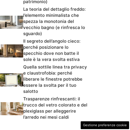
patrimonio)
La teoria del dettaglio freddo:
l’elemento minimalista che
spezza la monotonia del
vecchio bagno (e rinfresca lo
sguardo)
Il segreto dell’angolo cieco:
perché posizionare lo
specchio dove non batte il
sole è la vera svolta estiva
Quella sottile linea tra privacy
e claustrofobia: perché
liberare le finestre potrebbe
essere la svolta per il tuo
salotto
Trasparenze rinfrescanti: il
trucco del vetro colorato e del
plexiglass per alleggerire
l’arredo nei mesi caldi
Gestione preferenze cookie