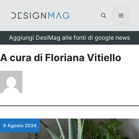
Vai
al
Menu
contenuto
Aggiungi DesiMag alle fonti di google news
A cura di Floriana Vitiello
9 Agosto 2024