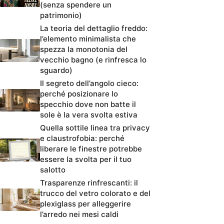
(senza spendere un
patrimonio)
La teoria del dettaglio freddo:
l’elemento minimalista che
spezza la monotonia del
vecchio bagno (e rinfresca lo
sguardo)
Il segreto dell’angolo cieco:
perché posizionare lo
specchio dove non batte il
sole è la vera svolta estiva
Quella sottile linea tra privacy
e claustrofobia: perché
liberare le finestre potrebbe
essere la svolta per il tuo
salotto
Trasparenze rinfrescanti: il
trucco del vetro colorato e del
plexiglass per alleggerire
l’arredo nei mesi caldi