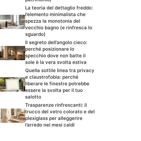
La teoria del dettaglio freddo:
l’elemento minimalista che
spezza la monotonia del
vecchio bagno (e rinfresca lo
sguardo)
Il segreto dell’angolo cieco:
perché posizionare lo
specchio dove non batte il
sole è la vera svolta estiva
Quella sottile linea tra privacy
e claustrofobia: perché
liberare le finestre potrebbe
essere la svolta per il tuo
salotto
Trasparenze rinfrescanti: il
trucco del vetro colorato e del
plexiglass per alleggerire
l’arredo nei mesi caldi