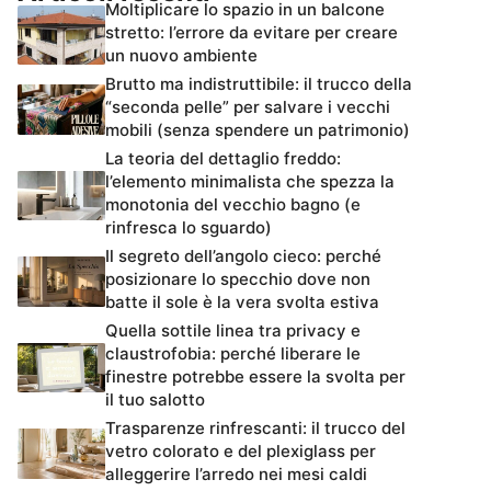
Moltiplicare lo spazio in un balcone
stretto: l’errore da evitare per creare
un nuovo ambiente
Brutto ma indistruttibile: il trucco della
“seconda pelle” per salvare i vecchi
mobili (senza spendere un patrimonio)
La teoria del dettaglio freddo:
l’elemento minimalista che spezza la
monotonia del vecchio bagno (e
rinfresca lo sguardo)
Il segreto dell’angolo cieco: perché
posizionare lo specchio dove non
batte il sole è la vera svolta estiva
Quella sottile linea tra privacy e
claustrofobia: perché liberare le
finestre potrebbe essere la svolta per
il tuo salotto
Trasparenze rinfrescanti: il trucco del
vetro colorato e del plexiglass per
alleggerire l’arredo nei mesi caldi