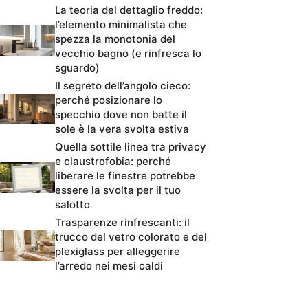
La teoria del dettaglio freddo:
l’elemento minimalista che
spezza la monotonia del
vecchio bagno (e rinfresca lo
sguardo)
Il segreto dell’angolo cieco:
perché posizionare lo
specchio dove non batte il
sole è la vera svolta estiva
Quella sottile linea tra privacy
e claustrofobia: perché
liberare le finestre potrebbe
essere la svolta per il tuo
salotto
Trasparenze rinfrescanti: il
trucco del vetro colorato e del
plexiglass per alleggerire
l’arredo nei mesi caldi