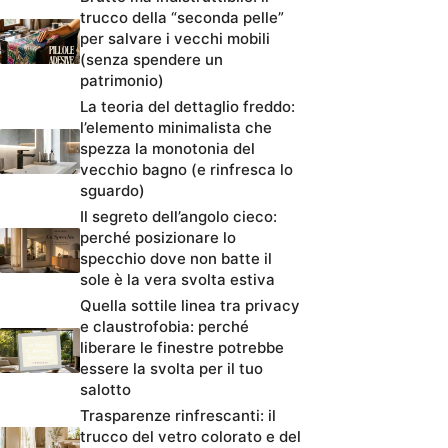
trucco della “seconda pelle”
per salvare i vecchi mobili
(senza spendere un
patrimonio)
La teoria del dettaglio freddo:
l’elemento minimalista che
spezza la monotonia del
vecchio bagno (e rinfresca lo
sguardo)
Il segreto dell’angolo cieco:
perché posizionare lo
specchio dove non batte il
sole è la vera svolta estiva
Quella sottile linea tra privacy
e claustrofobia: perché
liberare le finestre potrebbe
essere la svolta per il tuo
salotto
Trasparenze rinfrescanti: il
trucco del vetro colorato e del