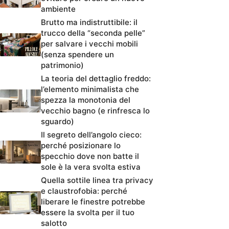
ambiente
Brutto ma indistruttibile: il
trucco della “seconda pelle”
per salvare i vecchi mobili
(senza spendere un
patrimonio)
La teoria del dettaglio freddo:
l’elemento minimalista che
spezza la monotonia del
vecchio bagno (e rinfresca lo
sguardo)
Il segreto dell’angolo cieco:
perché posizionare lo
specchio dove non batte il
sole è la vera svolta estiva
Quella sottile linea tra privacy
e claustrofobia: perché
liberare le finestre potrebbe
essere la svolta per il tuo
salotto