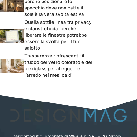
perché posizionare lo
specchio dove non batte il
sole è la vera svolta estiva
Quella sottile linea tra privacy
e claustrofobia: perché
liberare le finestre potrebbe
essere la svolta per il tuo
salotto
Trasparenze rinfrescanti: il
trucco del vetro colorato e del
plexiglass per alleggerire
l’arredo nei mesi caldi
Designmag.it di proprietà di WEB 365 SRL - Via Nicola