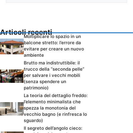
Articoli recenti
Moltiplicare lo spazio in un
balcone stretto: l’errore da
evitare per creare un nuovo
ambiente
Brutto ma indistruttibile: il
trucco della “seconda pelle”
per salvare i vecchi mobili
(senza spendere un
patrimonio)
La teoria del dettaglio freddo:
l’elemento minimalista che
spezza la monotonia del
vecchio bagno (e rinfresca lo
sguardo)
Il segreto dell’angolo cieco: