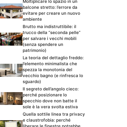
Moltiplicare lo spazio in un
balcone stretto: l’errore da
evitare per creare un nuovo
ambiente
Brutto ma indistruttibile: il
trucco della “seconda pelle”
per salvare i vecchi mobili
(senza spendere un
patrimonio)
La teoria del dettaglio freddo:
l’elemento minimalista che
spezza la monotonia del
vecchio bagno (e rinfresca lo
sguardo)
Il segreto dell’angolo cieco:
perché posizionare lo
specchio dove non batte il
sole è la vera svolta estiva
Quella sottile linea tra privacy
e claustrofobia: perché
liberare le finestre potrebbe