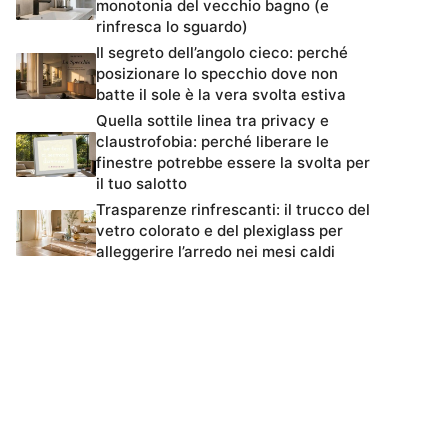
monotonia del vecchio bagno (e
rinfresca lo sguardo)
Il segreto dell’angolo cieco: perché
posizionare lo specchio dove non
batte il sole è la vera svolta estiva
Quella sottile linea tra privacy e
claustrofobia: perché liberare le
finestre potrebbe essere la svolta per
il tuo salotto
Trasparenze rinfrescanti: il trucco del
vetro colorato e del plexiglass per
alleggerire l’arredo nei mesi caldi