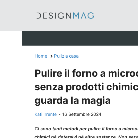
Vai
al
contenuto
Home
Pulizia casa
Pulire il forno a micr
senza prodotti chimic
guarda la magia
Kati Irrente
-
16 Settembre 2024
Ci sono tanti metodi per pulire il forno a micro
chimici né detersivi né altre sostanze. Non se