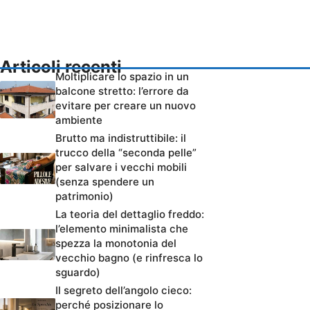
Articoli recenti
Moltiplicare lo spazio in un
balcone stretto: l’errore da
evitare per creare un nuovo
ambiente
Brutto ma indistruttibile: il
trucco della “seconda pelle”
per salvare i vecchi mobili
(senza spendere un
patrimonio)
La teoria del dettaglio freddo:
l’elemento minimalista che
spezza la monotonia del
vecchio bagno (e rinfresca lo
sguardo)
Il segreto dell’angolo cieco:
perché posizionare lo