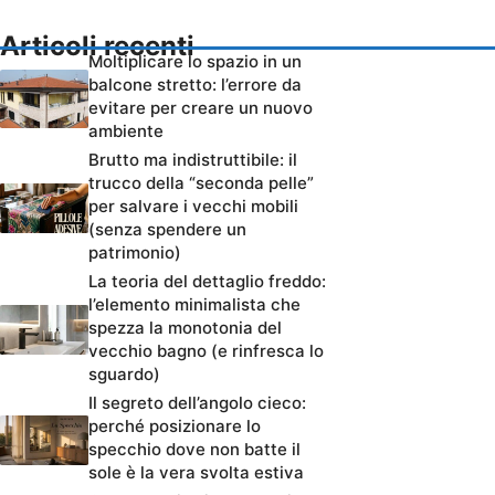
Articoli recenti
Moltiplicare lo spazio in un
balcone stretto: l’errore da
evitare per creare un nuovo
ambiente
Brutto ma indistruttibile: il
trucco della “seconda pelle”
per salvare i vecchi mobili
(senza spendere un
patrimonio)
La teoria del dettaglio freddo:
l’elemento minimalista che
spezza la monotonia del
vecchio bagno (e rinfresca lo
sguardo)
Il segreto dell’angolo cieco:
perché posizionare lo
specchio dove non batte il
sole è la vera svolta estiva