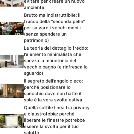
evitare per creare un nuovo
ambiente
Brutto ma indistruttibile: il
trucco della “seconda pelle”
per salvare i vecchi mobili
(senza spendere un
patrimonio)
La teoria del dettaglio freddo:
l’elemento minimalista che
spezza la monotonia del
vecchio bagno (e rinfresca lo
sguardo)
Il segreto dell’angolo cieco:
perché posizionare lo
specchio dove non batte il
sole è la vera svolta estiva
Quella sottile linea tra privacy
e claustrofobia: perché
liberare le finestre potrebbe
essere la svolta per il tuo
salotto