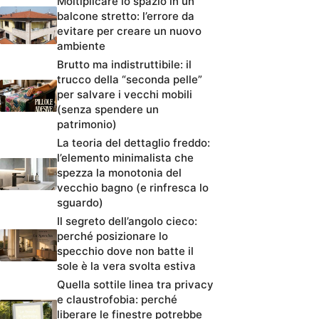
Moltiplicare lo spazio in un
balcone stretto: l’errore da
evitare per creare un nuovo
ambiente
Brutto ma indistruttibile: il
trucco della “seconda pelle”
per salvare i vecchi mobili
(senza spendere un
patrimonio)
La teoria del dettaglio freddo:
l’elemento minimalista che
spezza la monotonia del
vecchio bagno (e rinfresca lo
sguardo)
Il segreto dell’angolo cieco:
perché posizionare lo
specchio dove non batte il
sole è la vera svolta estiva
Quella sottile linea tra privacy
e claustrofobia: perché
liberare le finestre potrebbe