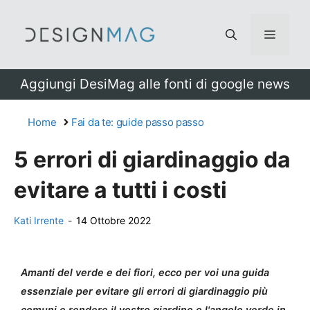
Vai
al
Menu
contenuto
Aggiungi DesiMag alle fonti di google news
Home
Fai da te: guide passo passo
5 errori di giardinaggio da
evitare a tutti i costi
Kati Irrente
-
14 Ottobre 2022
Amanti del verde e dei fiori, ecco per voi una guida
essenziale per evitare gli errori di giardinaggio più
comuni e rendere il vostro giardino o l'angolo verde in