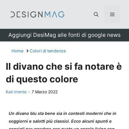
Vai
al
Menu
contenuto
Aggiungi DesiMag alle fonti di google news
Home
Colori di tendenza
Il divano che si fa notare è
di questo colore
Kati Irrente
-
7 Marzo 2022
Un divano blu sta bene sia in contesti moderni che in
soggiorni e salotti più classici. Ecco alcuni spunti e
consigli per arredare con gusto un angolo living con