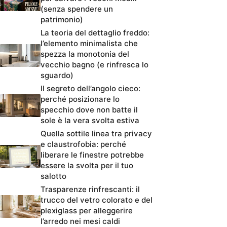
(senza spendere un
patrimonio)
La teoria del dettaglio freddo:
l’elemento minimalista che
spezza la monotonia del
vecchio bagno (e rinfresca lo
sguardo)
Il segreto dell’angolo cieco:
perché posizionare lo
specchio dove non batte il
sole è la vera svolta estiva
Quella sottile linea tra privacy
e claustrofobia: perché
liberare le finestre potrebbe
essere la svolta per il tuo
salotto
Trasparenze rinfrescanti: il
trucco del vetro colorato e del
plexiglass per alleggerire
l’arredo nei mesi caldi