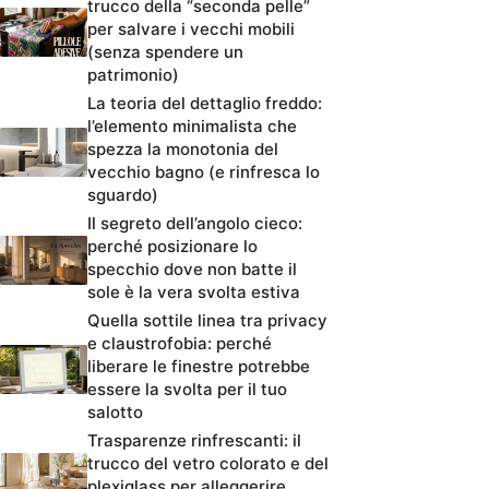
trucco della “seconda pelle”
per salvare i vecchi mobili
(senza spendere un
patrimonio)
La teoria del dettaglio freddo:
l’elemento minimalista che
spezza la monotonia del
vecchio bagno (e rinfresca lo
sguardo)
Il segreto dell’angolo cieco:
perché posizionare lo
specchio dove non batte il
sole è la vera svolta estiva
Quella sottile linea tra privacy
e claustrofobia: perché
liberare le finestre potrebbe
essere la svolta per il tuo
salotto
Trasparenze rinfrescanti: il
trucco del vetro colorato e del
plexiglass per alleggerire