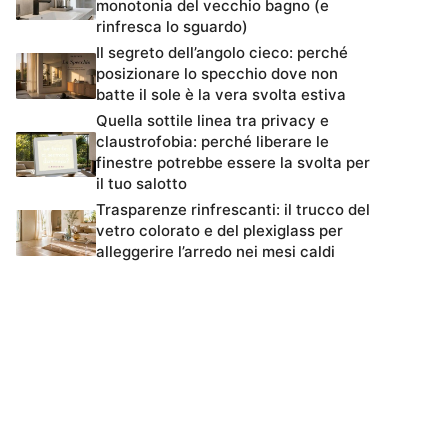
monotonia del vecchio bagno (e
rinfresca lo sguardo)
Il segreto dell’angolo cieco: perché
posizionare lo specchio dove non
batte il sole è la vera svolta estiva
Quella sottile linea tra privacy e
claustrofobia: perché liberare le
finestre potrebbe essere la svolta per
il tuo salotto
Trasparenze rinfrescanti: il trucco del
vetro colorato e del plexiglass per
alleggerire l’arredo nei mesi caldi