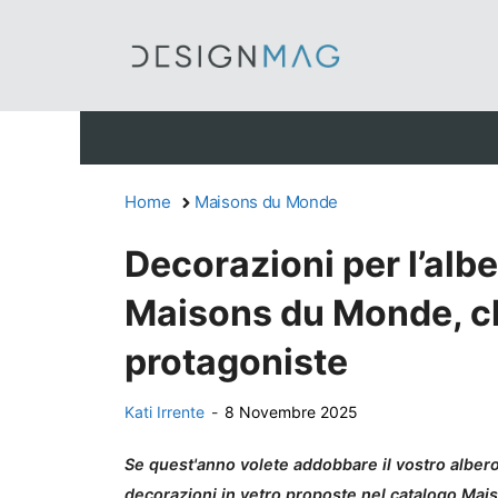
Vai
al
contenuto
Home
Maisons du Monde
Decorazioni per l’albe
Maisons du Monde, c
protagoniste
Kati Irrente
-
8 Novembre 2025
Se quest'anno volete addobbare il vostro albero
decorazioni in vetro proposte nel catalogo Ma