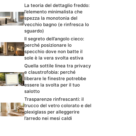
La teoria del dettaglio freddo:
l’elemento minimalista che
spezza la monotonia del
vecchio bagno (e rinfresca lo
sguardo)
Il segreto dell’angolo cieco:
perché posizionare lo
specchio dove non batte il
sole è la vera svolta estiva
Quella sottile linea tra privacy
e claustrofobia: perché
liberare le finestre potrebbe
essere la svolta per il tuo
salotto
Trasparenze rinfrescanti: il
trucco del vetro colorato e del
plexiglass per alleggerire
l’arredo nei mesi caldi