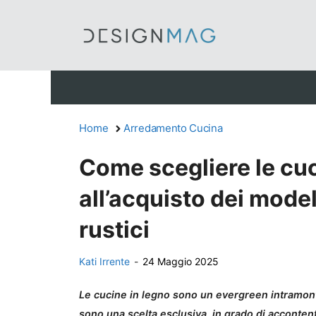
Vai
al
contenuto
Home
Arredamento Cucina
Come scegliere le cuc
all’acquisto dei mode
rustici
Kati Irrente
-
24 Maggio 2025
Le cucine in legno sono un evergreen intramont
sono una scelta esclusiva, in grado di accontenta