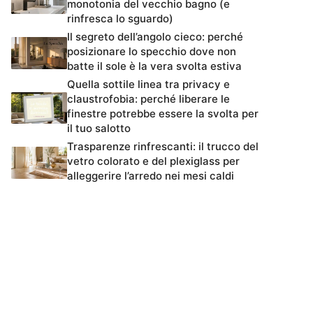
monotonia del vecchio bagno (e
rinfresca lo sguardo)
Il segreto dell’angolo cieco: perché
posizionare lo specchio dove non
batte il sole è la vera svolta estiva
Quella sottile linea tra privacy e
claustrofobia: perché liberare le
finestre potrebbe essere la svolta per
il tuo salotto
Trasparenze rinfrescanti: il trucco del
vetro colorato e del plexiglass per
alleggerire l’arredo nei mesi caldi