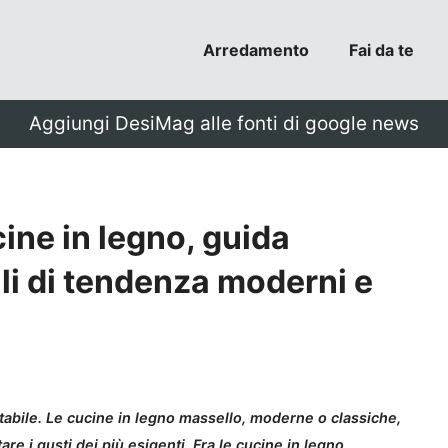
Arredamento
Fai da te
Aggiungi DesiMag alle fonti di google news
ine in legno, guida
lli di tendenza moderni e
abile. Le cucine in legno massello, moderne o classiche,
re i gusti dei più esigenti. Fra le cucine in legno