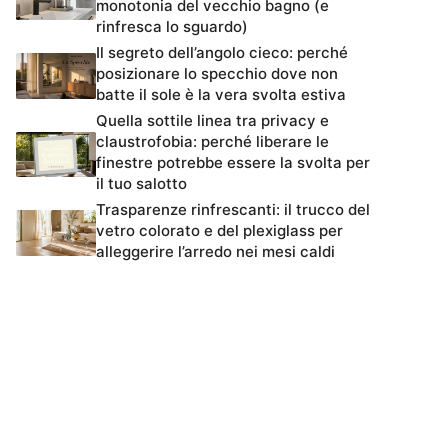
monotonia del vecchio bagno (e
rinfresca lo sguardo)
Il segreto dell’angolo cieco: perché
posizionare lo specchio dove non
batte il sole è la vera svolta estiva
Quella sottile linea tra privacy e
claustrofobia: perché liberare le
finestre potrebbe essere la svolta per
il tuo salotto
Trasparenze rinfrescanti: il trucco del
vetro colorato e del plexiglass per
alleggerire l’arredo nei mesi caldi