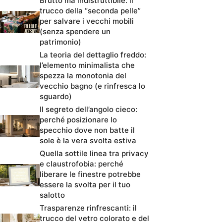
Brutto ma indistruttibile: il
trucco della “seconda pelle”
per salvare i vecchi mobili
(senza spendere un
patrimonio)
La teoria del dettaglio freddo:
l’elemento minimalista che
spezza la monotonia del
vecchio bagno (e rinfresca lo
sguardo)
Il segreto dell’angolo cieco:
perché posizionare lo
specchio dove non batte il
sole è la vera svolta estiva
Quella sottile linea tra privacy
e claustrofobia: perché
liberare le finestre potrebbe
essere la svolta per il tuo
salotto
Trasparenze rinfrescanti: il
trucco del vetro colorato e del