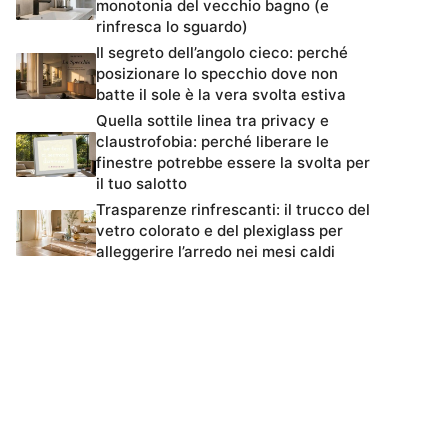
monotonia del vecchio bagno (e
rinfresca lo sguardo)
Il segreto dell’angolo cieco: perché
posizionare lo specchio dove non
batte il sole è la vera svolta estiva
Quella sottile linea tra privacy e
claustrofobia: perché liberare le
finestre potrebbe essere la svolta per
il tuo salotto
Trasparenze rinfrescanti: il trucco del
vetro colorato e del plexiglass per
alleggerire l’arredo nei mesi caldi