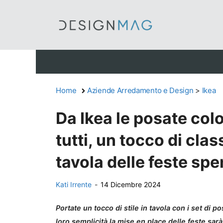
Vai
al
contenuto
Home
Aziende Arredamento e Design
>
Ikea
Da Ikea le posate colo
tutti, un tocco di cla
tavola delle feste s
Kati Irrente
-
14 Dicembre 2024
Portate un tocco di stile in tavola con i set di 
loro semplicità la mise en place delle feste sar